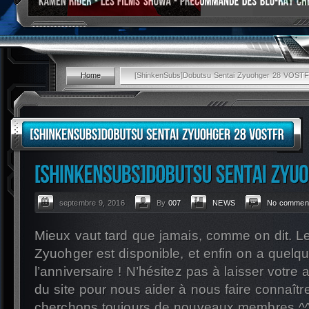
Home
[ShinkenSubs]Dobutsu Sentai Zyuohger 28 VOST
septembre 9, 2016
By
007
NEWS
No comment
Mieux vaut tard que jamais, comme on dit. 
Zyuohger est disponible, et enfin on a quelq
l’anniversaire ! N’hésitez pas à laisser votre a
du site pour nous aider à nous faire connaîtr
cherchons toujours de nouveaux membres ^