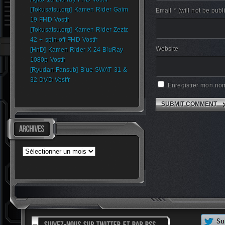
[Tokusatsu.org] Kamen Rider Gaim
Email *
(will not be publ
19 FHD Vostfr
[Tokusatsu.org] Kamen Rider Zeztz
42 + spin-off FHD Vostfr
Website
[HnD] Kamen Rider X 24 BluRay
1080p Vostfr
[Ryudan-Fansub] Blue SWAT 31 &
32 DVD Vostfr
Enregistrer mon nom
Archives