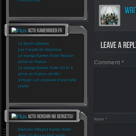
Polls Archive
Le Baron pâtissier
Les Fanarts de Abysnova
Le manga Kamen Rider Amazon
Comment *
arrive en France !
Le manga Kamen Rider V3 et X
arrive en France cet été !
Vintage: Les coulisses d’une belle
plante
Name *
[Henshin Attitude] Kamen Rider
Agito 10 Blu-ray FHD Vostfr