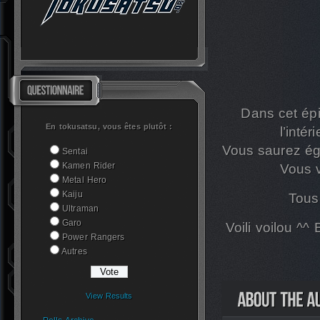
Dans cet ép
En tokusatsu, vous êtes plutôt :
l’inté
Vous saurez ég
Sentai
Kamen Rider
Vous v
Metal Hero
Kaiju
Tous
Ultraman
Garo
Voili voilou ^
Power Rangers
Autres
View Results