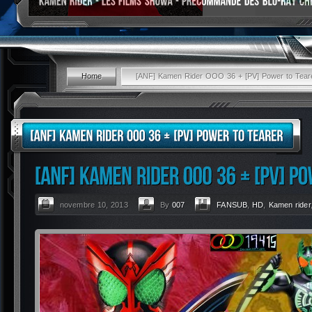
Home
[ANF] Kamen Rider OOO 36 + [PV] Power to Tear
novembre 10, 2013
By
007
FANSUB
,
HD
,
Kamen rider