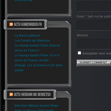
Polls Archive
Email *
(will not be publ
Website
Le Baron pâtissier
Les Fanarts de Abysnova
Le manga Kamen Rider Amazon
arrive en France !
Enregistrer mon nom
Le manga Kamen Rider V3 et X
arrive en France cet été !
Vintage: Les coulisses d’une belle
plante
[Henshin Attitude] Kamen Rider
Agito 10 Blu-ray FHD Vostfr