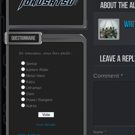
En tokusatsu, vous êtes plutôt :
Sentai
Kamen Rider
Comment *
Metal Hero
Kaiju
Ultraman
Garo
Power Rangers
Autres
View Results
Name *