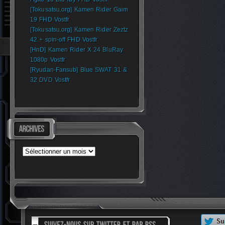
[Tokusatsu.org] Kamen Rider Gaim
19 FHD Vostfr
[Tokusatsu.org] Kamen Rider Zeztz
42 + spin-off FHD Vostfr
[HnD] Kamen Rider X 24 BluRay
1080p Vostfr
[Ryudan-Fansub] Blue SWAT 31 &
32 DVD Vostfr
Archives