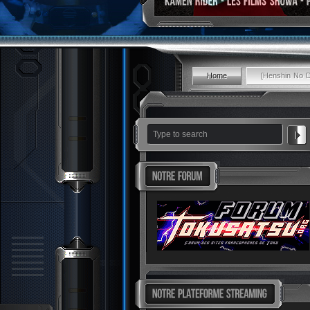
Home
[Henshin No 