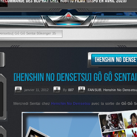
Densetsu] Gô Gô Sentai Bôkenger 35
janvier 11, 2012
By
007
FANSUB
,
Henshin No Densets
Mercredi Sentai chez
Henshin No Densetsu
avec la sortie de
Gô Gô S