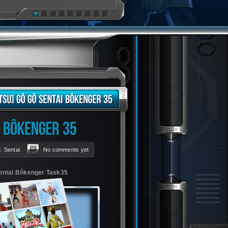
u
,
Sentai
No comments yet
entai Bôkenger Task35