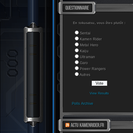
En tokusatsu, vous êtes plutôt :
Sentai
Kamen Rider
Metal Hero
Kaiju
Ultraman
Garo
Power Rangers
Autres
View Results
Polls Archive