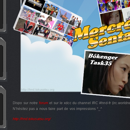
Dispo sur notre
forum
et sur le xdcc du channel IRC #hnd-fr (irc.worldne
N’hésitez pas a nous faire part de vos impressions *_^
http://hnd.tokusatsu.org/