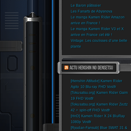
Le Baron pâtissier
Les Fanarts de Abysnova
Le manga Kamen Rider Amazon
arrive en France !
Le manga Kamen Rider V3 et X
arrive en France cet été !
Vintage: Les coulisses d’une belle
plante
[Henshin Attitude] Kamen Rider
Agito 10 Blu-ray FHD Vostfr
[Tokusatsu.org] Kamen Rider Gaim
19 FHD Vostfr
[Tokusatsu.org] Kamen Rider Zeztz
42 + spin-off FHD Vostfr
[HnD] Kamen Rider X 24 BluRay
1080p Vostfr
[Ryudan-Fansub] Blue SWAT 31 &