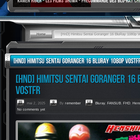
Home
[HnD] Himitsu Sentai Goranger 16 BluRay 1080p Vo
mai 2, 2025
By
remember
Bluray
,
FANSUB
,
FHD
,
Hens
No comments yet