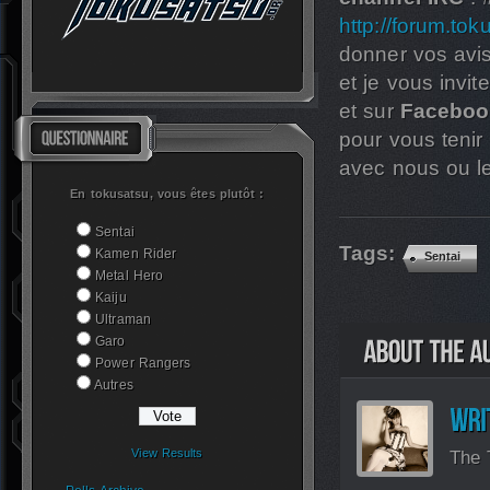
http://forum.tok
donner vos avis
et je vous invit
et sur
Faceboo
pour vous tenir
avec nous ou l
En tokusatsu, vous êtes plutôt :
Sentai
Tags:
Kamen Rider
Sentai
Metal Hero
Kaiju
Ultraman
Garo
Power Rangers
Autres
The 
View Results