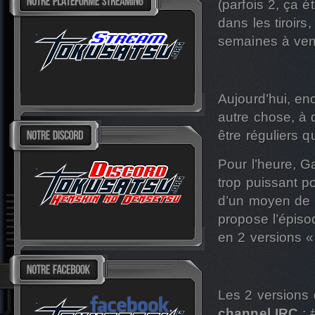
(parfois 2, ça 
dans les tiroirs
semaines à veni
Aujourd’hui, en
autre chose, à 
être réguliers qu
Pour l’heure, G
trop puissant po
d’un moyen de r
propose l’épiso
en 2 versions «
Les 2 versions 
channel IRC
: 