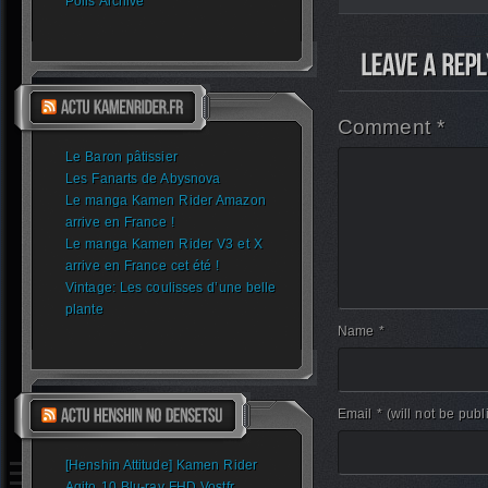
Polls Archive
Comment *
Le Baron pâtissier
Les Fanarts de Abysnova
Le manga Kamen Rider Amazon
arrive en France !
Le manga Kamen Rider V3 et X
arrive en France cet été !
Vintage: Les coulisses d’une belle
plante
Name *
Email *
(will not be publ
[Henshin Attitude] Kamen Rider
Agito 10 Blu-ray FHD Vostfr