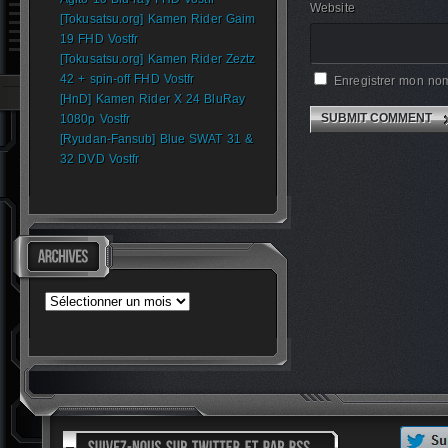
Website
[Tokusatsu.org] Kamen Rider Gaim
19 FHD Vostfr
[Tokusatsu.org] Kamen Rider Zeztz
42 + spin-off FHD Vostfr
Enregistrer mon nom
[HnD] Kamen Rider X 24 BluRay
1080p Vostfr
[Ryudan-Fansub] Blue SWAT 31 &
32 DVD Vostfr
Archives