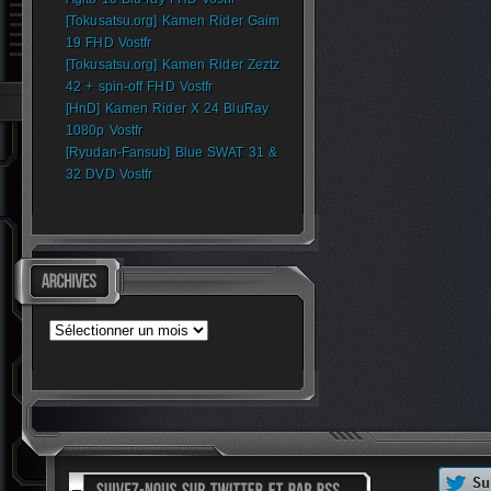
[Tokusatsu.org] Kamen Rider Gaim
19 FHD Vostfr
[Tokusatsu.org] Kamen Rider Zeztz
42 + spin-off FHD Vostfr
[HnD] Kamen Rider X 24 BluRay
1080p Vostfr
[Ryudan-Fansub] Blue SWAT 31 &
32 DVD Vostfr
Archives