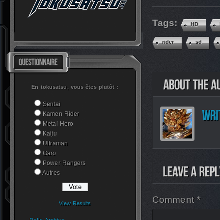
Tags:
HD
rider
sd
En tokusatsu, vous êtes plutôt :
Sentai
Kamen Rider
Metal Hero
Kaiju
Ultraman
Garo
Power Rangers
Autres
Comment *
View Results