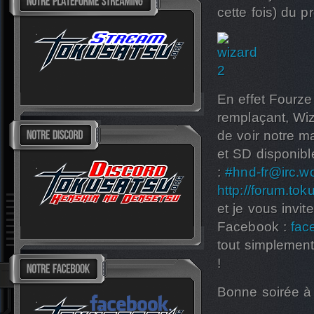
cette fois) du 
En effet Fourze 
remplaçant, Wi
de voir notre m
et SD disponib
:
#
hnd-fr@irc.wo
http://forum.tok
et je vous invit
Facebook :
fac
tout simplemen
!
Bonne soirée à 