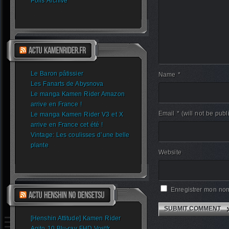
Polls Archive
Le Baron pâtissier
Name *
Les Fanarts de Abysnova
Le manga Kamen Rider Amazon
arrive en France !
Email *
(will not be publ
Le manga Kamen Rider V3 et X
arrive en France cet été !
Vintage: Les coulisses d’une belle
plante
Website
Enregistrer mon nom
[Henshin Attitude] Kamen Rider
Agito 10 Blu-ray FHD Vostfr