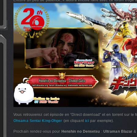
Encore un peu de patience, il faudra encore faire avec ce forum bugé d
Vous retrouverez cet épisode en “Direct download” et en torrent sur le 
Ohsama Sentai King-Ohger
(en cliquant
ici
par exemple).
Prochain rendez-vous pour
Henshin no Densetsu
:
Ultraman Blazar