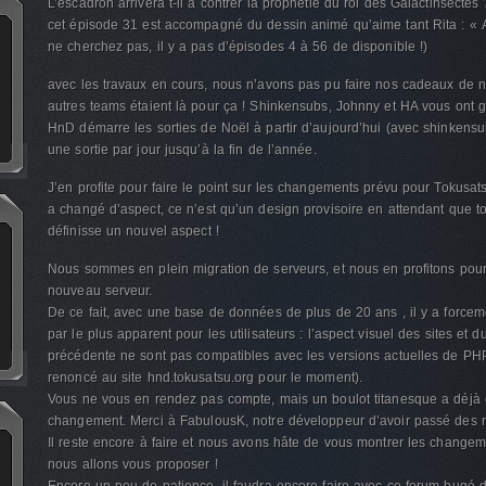
L’escadron arrivera t-il à contrer la prophétie du roi des Galactinsectes 
cet épisode 31 est accompagné du dessin animé qu’aime tant Rita : « 
ne cherchez pas, il y a pas d’épisodes 4 à 56 de disponible !)
avec les travaux en cours, nous n’avons pas pu faire nos cadeaux de 
autres teams étaient là pour ça ! Shinkensubs, Johnny et HA vous ont g
HnD démarre les sorties de Noël à partir d’aujourd’hui (avec shinkensub
une sortie par jour jusqu’à la fin de l’année.
J’en profite pour faire le point sur les changements prévu pour Tokusa
a changé d’aspect, ce n’est qu’un design provisoire en attendant que to
définisse un nouvel aspect !
Nous sommes en plein migration de serveurs, et nous en profitons pour 
nouveau serveur.
De ce fait, avec une base de données de plus de 20 ans , il y a force
par le plus apparent pour les utilisateurs : l’aspect visuel des sites et
précédente ne sont pas compatibles avec les versions actuelles de PH
renoncé au site hnd.tokusatsu.org pour le moment).
Vous ne vous en rendez pas compte, mais un boulot titanesque a déjà é
changement. Merci à FabulousK, notre développeur d’avoir passé des nu
Il reste encore à faire et nous avons hâte de vous montrer les changem
nous allons vous proposer !