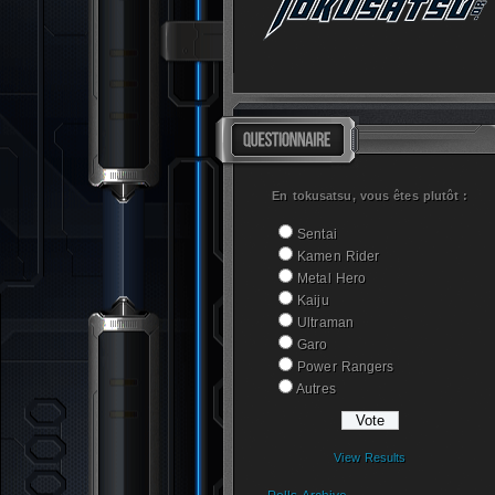
En tokusatsu, vous êtes plutôt :
Sentai
Kamen Rider
Metal Hero
Kaiju
Ultraman
Garo
Power Rangers
Autres
View Results