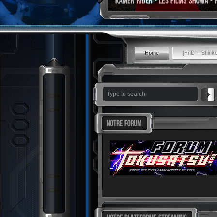
Home
[HnD – Shink