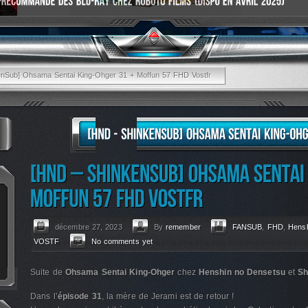
enSub] Ohsama Sentai King-Ohger 31 + Moffun 57 FHD Vostfr
décembre 27, 2023
By
remember
FANSUB
,
FHD
,
Hens
VOSTF
No comments yet
Suite de
Ohsama Sentai King-Ohger
chez
Henshin no Densetsu
et
Sh
Dans l’
épisode 31
, la mère de Jerami est de retour !