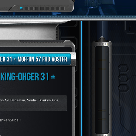
hin No Densetsu
,
Sentai
,
ShinkenSubs
,
inkenSubs
!