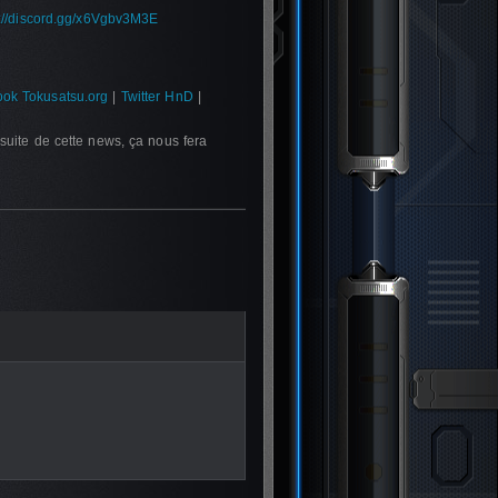
s://discord.gg/x6Vgbv3M3E
ok Tokusatsu.org
|
Twitter HnD
|
suite de cette news, ça nous fera