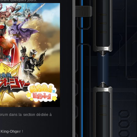
urant quelques jours.
forum dans la section dédiée à
&
King-Ohger
!