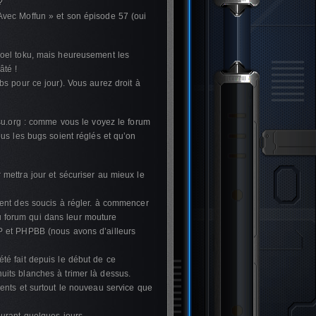
?
Avec Moffun » et son épisode 57 (oui
noel toku, mais heureusement les
âté !
s pour ce jour). Vous aurez droit à
tsu.org : comme vous le voyez le forum
us les bugs soient réglés et qu’on
mettra jour et sécuriser au mieux le
ment des soucis à régler. à commencer
 du forum qui dans leur mouture
P et PHPBB (nous avons d’ailleurs
té fait depuis le début de ce
its blanches à trimer là dessus.
ents et surtout le nouveau service que