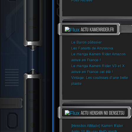
Polls Archive
Le Baron pâtissier
Les Fanarts de Abysnova
Le manga Kamen Rider Amazon
arrive en France !
Le manga Kamen Rider V3 et X
arrive en France cet été !
Vintage: Les coulisses d’une belle
plante
[Henshin Attitude] Kamen Rider
Agito 10 Blu-ray FHD Vostfr