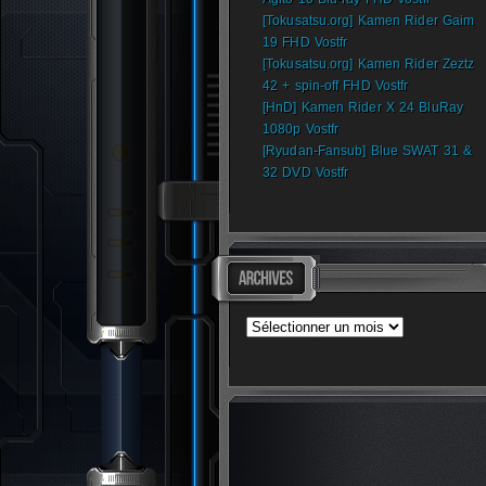
[Tokusatsu.org] Kamen Rider Gaim
19 FHD Vostfr
[Tokusatsu.org] Kamen Rider Zeztz
42 + spin-off FHD Vostfr
[HnD] Kamen Rider X 24 BluRay
1080p Vostfr
[Ryudan-Fansub] Blue SWAT 31 &
32 DVD Vostfr
Archives