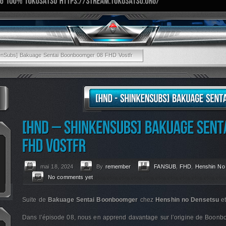
enSubs] Bakuage Sentai Boonboomger 08 FHD Vostfr
mai 18, 2024
By
remember
FANSUB
,
FHD
,
Henshin No
No comments yet
Suite de
Bakuage Sentai Boonboomger
chez
Henshin no Densetsu
e
Dans l’épisode 08, nous en apprend davantage sur l’origine de Boonb