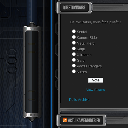
En tokusatsu, vous êtes plutôt :
Sentai
Kamen Rider
Metal Hero
Kaiju
Ultraman
Garo
Power Rangers
Autres
View Results
Polls Archive