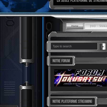
Home
[HnD – Shink