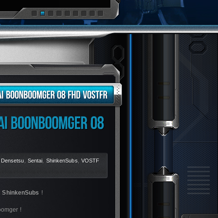
 Densetsu
,
Sentai
,
ShinkenSubs
,
VOSTF
t
ShinkenSubs
!
oomger !