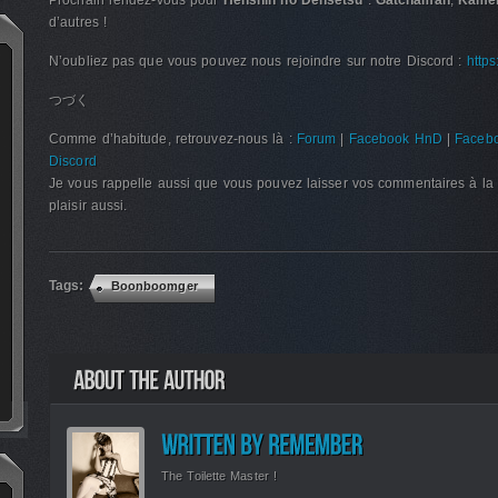
Prochain rendez-vous pour
Henshin no Densetsu
:
Gatchaman
,
Kamen
d’autres !
N’oubliez pas que vous pouvez nous rejoindre sur notre Discord :
http
つづく
Comme d’habitude, retrouvez-nous là :
Forum
|
Facebook HnD
|
Facebo
Discord
Je vous rappelle aussi que vous pouvez laisser vos commentaires à la 
plaisir aussi.
Tags:
Boonboomger
The Toilette Master !