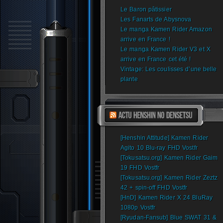
Le Baron pâtissier
Les Fanarts de Abysnova
Le manga Kamen Rider Amazon
arrive en France !
Le manga Kamen Rider V3 et X
arrive en France cet été !
Vintage: Les coulisses d’une belle
plante
[Henshin Attitude] Kamen Rider
Agito 10 Blu-ray FHD Vostfr
[Tokusatsu.org] Kamen Rider Gaim
19 FHD Vostfr
[Tokusatsu.org] Kamen Rider Zeztz
42 + spin-off FHD Vostfr
[HnD] Kamen Rider X 24 BluRay
1080p Vostfr
[Ryudan-Fansub] Blue SWAT 31 &