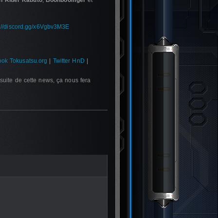
 Rider Kabuto
,
Boonboomger
et
s://discord.gg/x6Vgbv3M3E
ok Tokusatsu.org
|
Twitter HnD
|
suite de cette news, ça nous fera