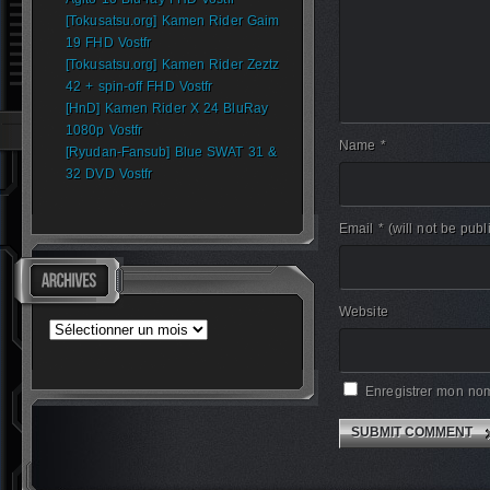
[Tokusatsu.org] Kamen Rider Gaim
19 FHD Vostfr
[Tokusatsu.org] Kamen Rider Zeztz
42 + spin-off FHD Vostfr
[HnD] Kamen Rider X 24 BluRay
1080p Vostfr
Name *
[Ryudan-Fansub] Blue SWAT 31 &
32 DVD Vostfr
Email *
(will not be publ
Website
Archives
Enregistrer mon nom