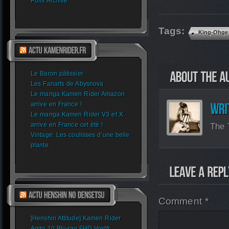
Polls Archive
Tags:
King-Ohge
Le Baron pâtissier
Les Fanarts de Abysnova
Le manga Kamen Rider Amazon
arrive en France !
Le manga Kamen Rider V3 et X
The 
arrive en France cet été !
Vintage: Les coulisses d’une belle
plante
Comment *
[Henshin Attitude] Kamen Rider
Agito 10 Blu-ray FHD Vostfr