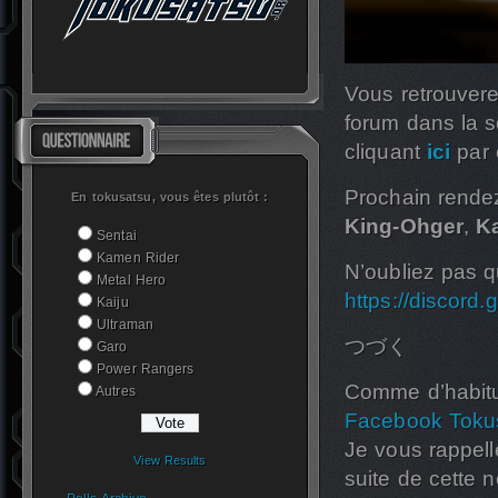
Vous retrouvere
forum dans la 
cliquant
ici
par 
Prochain rende
En tokusatsu, vous êtes plutôt :
King-Ohger
,
K
Sentai
Kamen Rider
N’oubliez pas q
Metal Hero
https://discor
Kaiju
Ultraman
つづく
Garo
Power Rangers
Comme d’habitu
Autres
Facebook Toku
Je vous rappell
View Results
suite de cette n