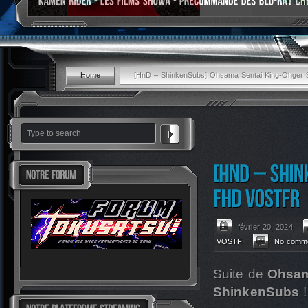
Home
[HnD – ShinkenSubs] Ohsama Sentai King-Ohger 
février 20, 2024
VOSTF
No comme
Suite de
Ohsam
ShinkenSubs
!