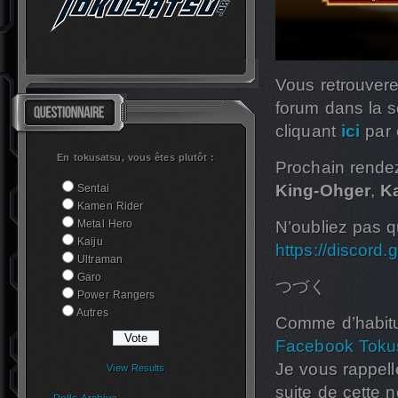
Vous retrouvere
forum dans la 
cliquant
ici
par 
En tokusatsu, vous êtes plutôt :
Prochain rende
King-Ohger
,
K
Sentai
Kamen Rider
Metal Hero
N’oubliez pas q
Kaiju
https://discor
Ultraman
Garo
つづく
Power Rangers
Autres
Comme d’habitu
Facebook Toku
Je vous rappell
View Results
suite de cette n