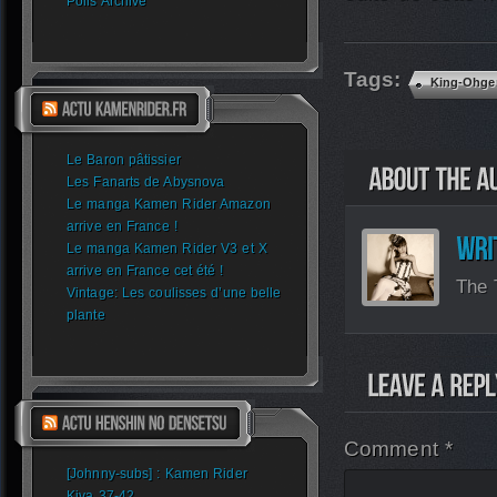
Polls Archive
Tags:
King-Ohge
Le Baron pâtissier
Les Fanarts de Abysnova
Le manga Kamen Rider Amazon
arrive en France !
Le manga Kamen Rider V3 et X
arrive en France cet été !
The 
Vintage: Les coulisses d’une belle
plante
Comment *
[Johnny-subs] : Kamen Rider
Kiva 37-42