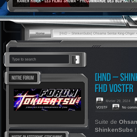
Home
[HnD – ShinkenSubs] Ohsama Sentai King-Ohger 
février 29, 2024
VOSTF
No comme
Suite de
Ohsam
ShinkenSubs
!