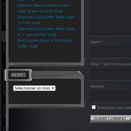
[Henshin Attitude] Kamen Rider
Agito 10 Blu-ray FHD Vostfr
[Tokusatsu.org] Kamen Rider Gaim
19 FHD Vostfr
[Tokusatsu.org] Kamen Rider Zeztz
42 + spin-off FHD Vostfr
[HnD] Kamen Rider X 24 BluRay
Name *
1080p Vostfr
Email *
(will not be publ
Website
Archives
Enregistrer mon nom