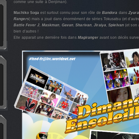
comme une suite à Denjiman).
Machiko Soga
est surtout connu pour son rôle de
Bandora
dans
Zyura
Rangers
) mais a joué dans énormément de séries Tokusatsu (et d’autre
Battle Fever J
,
Maskman
,
Gavan
,
Sharivan
,
Jiraiya
,
Spielvan
(et son 
bien d’autres !
Elle apparait une dernière fois dans
Magiranger
avant son décès surve