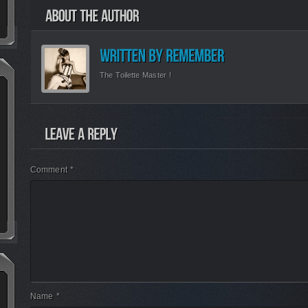
The Toilette Master !
Comment *
Name *