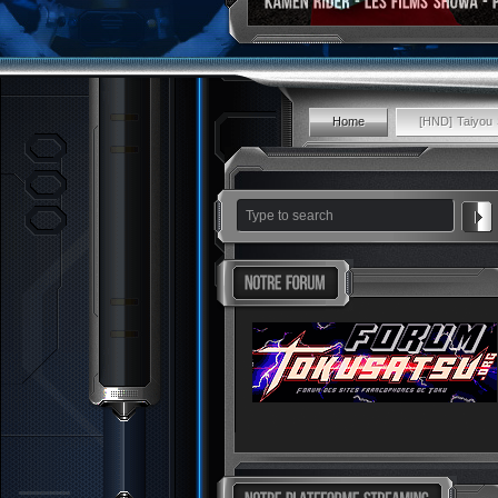
Home
[HND] Taiyou 