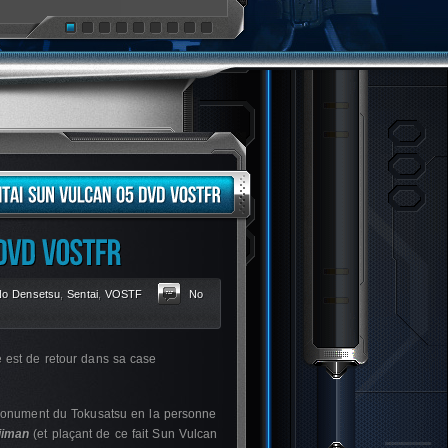
No Densetsu
,
Sentai
,
VOSTF
No
 est de retour dans sa case
 monument du Tokusatsu en la personne
jiman
(et plaçant de ce fait Sun Vulcan