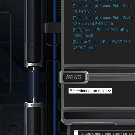
[Tokusatsu.org] Kamen Rider Gaim
19 FHD Vostfr
[Tokusatsu.org] Kamen Rider Zeztz
42 + spin-off FHD Vostfr
[HnD] Kamen Rider X 24 BluRay
1080p Vostfr
[Ryudan-Fansub] Blue SWAT 31 &
32 DVD Vostfr
Archives