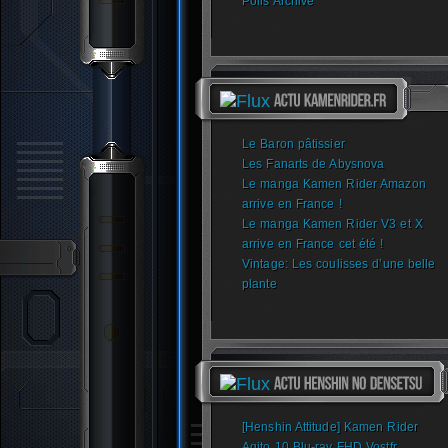
Polls Archive
Le Baron pâtissier
Les Fanarts de Abysnova
Le manga Kamen Rider Amazon
arrive en France !
Le manga Kamen Rider V3 et X
arrive en France cet été !
Vintage: Les coulisses d’une belle
plante
[Henshin Attitude] Kamen Rider
Agito 10 Blu-ray FHD Vostfr