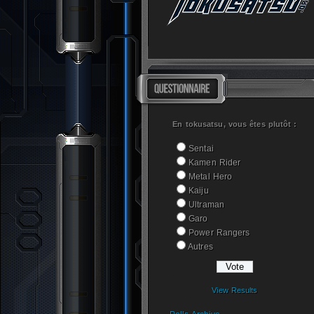
En tokusatsu, vous êtes plutôt :
Sentai
Kamen Rider
Metal Hero
Kaiju
Ultraman
Garo
Power Rangers
Autres
View Results