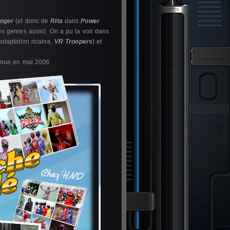
nger
(et donc de
Rita
dans
Power
s genres aussi). On a pu la voir dans
adaptation ricaine,
VR Troopers
) et
nue en mai 2006.