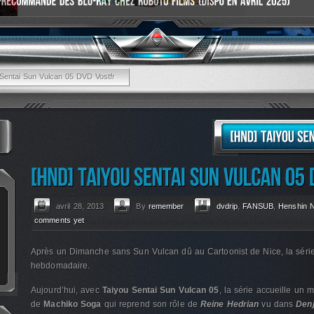
Sentai Sun Vulcan 05 DVD Vostfr
avril 28, 2013
By
remember
dvdrip
,
FANSUB
,
Henshin 
comments yet
Après un Dimanche sans Sun Vulcan dû au Cartoonist de Nice, la série
hebdomadaire.
Aujourd’hui, avec
Taiyou Sentai Sun Vulcan 05
, la série accueille un
de
Machiko Soga
qui reprend son rôle de
Reine Hedrian
vu dans
Den