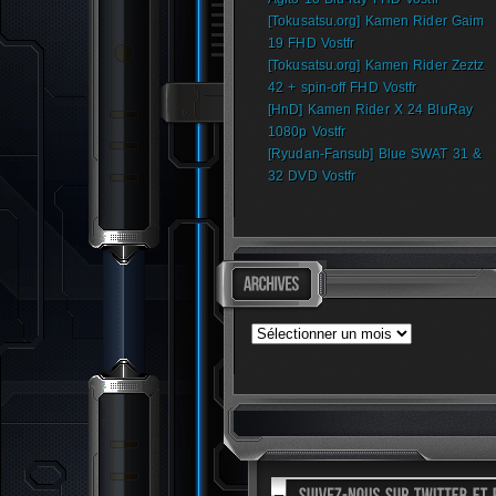
[Tokusatsu.org] Kamen Rider Gaim
19 FHD Vostfr
[Tokusatsu.org] Kamen Rider Zeztz
42 + spin-off FHD Vostfr
[HnD] Kamen Rider X 24 BluRay
1080p Vostfr
[Ryudan-Fansub] Blue SWAT 31 &
32 DVD Vostfr
Archives