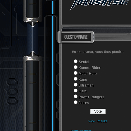
En tokusatsu, vous êtes plutôt :
Sentai
Kamen Rider
Metal Hero
Kaiju
Ultraman
Garo
Power Rangers
Autres
View Results