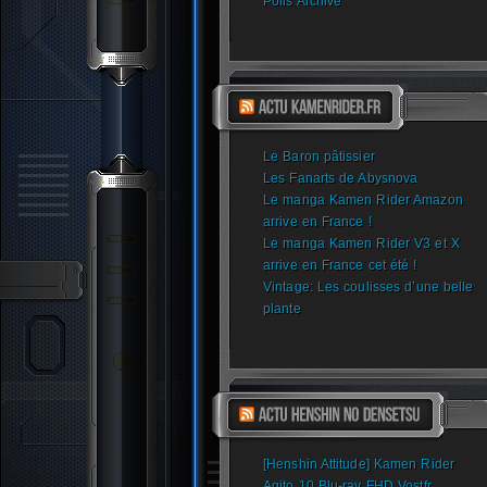
Polls Archive
Le Baron pâtissier
Les Fanarts de Abysnova
Le manga Kamen Rider Amazon
arrive en France !
Le manga Kamen Rider V3 et X
arrive en France cet été !
Vintage: Les coulisses d’une belle
plante
[Henshin Attitude] Kamen Rider
Agito 10 Blu-ray FHD Vostfr