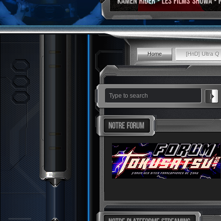
Home
[HnD] Ultra Q