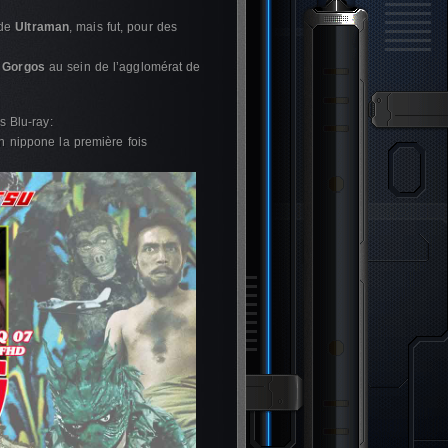
 de
Ultraman
, mais fut, pour des
r
Gorgos
au sein de l’agglomérat de
 Blu-ray:
ion nippone la première fois