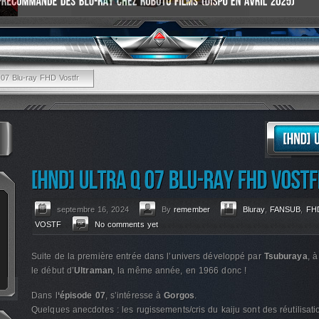
 07 Blu-ray FHD Vostfr
septembre 16, 2024
By
remember
Bluray
,
FANSUB
,
FH
VOSTF
No comments yet
Suite de la première entrée dans l’univers développé par
Tsuburaya
, 
le début d’
Ultraman
, la même année, en 1966 donc !
Dans l
‘épisode 07
, s’intéresse à
Gorgos
.
Quelques anecdotes : les rugissements/cris du kaiju sont des réutilisat