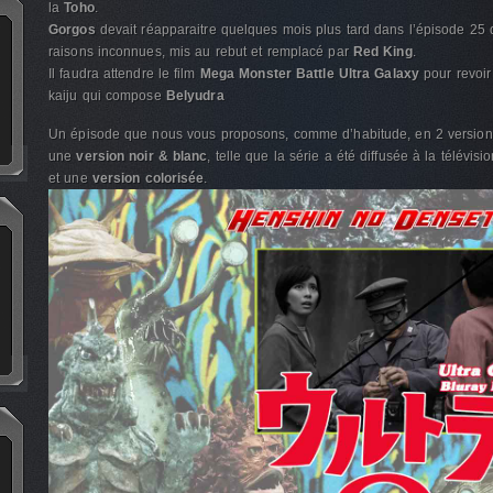
la
Toho
.
Gorgos
devait réapparaitre quelques mois plus tard dans l’épisode 25
raisons inconnues, mis au rebut et remplacé par
Red King
.
Il faudra attendre le film
Mega Monster Battle Ultra Galaxy
pour revoi
kaiju qui compose
Belyudra
Un épisode que nous vous proposons, comme d’habitude, en 2 versions
une
version noir & blanc
, telle que la série a été diffusée à la télévis
et une
version colorisée
.