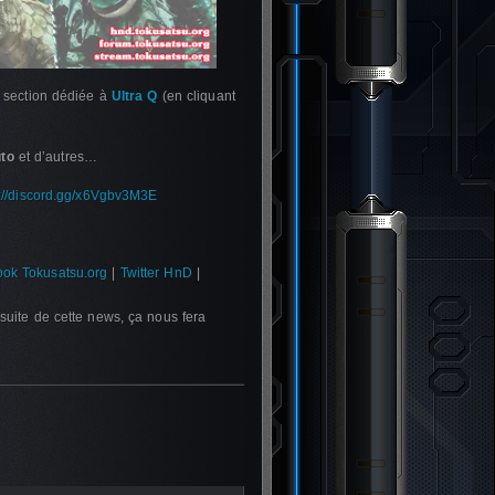
a section dédiée à
Ultra Q
(en cliquant
to
et d’autres…
s://discord.gg/x6Vgbv3M3E
ok Tokusatsu.org
|
Twitter HnD
|
suite de cette news, ça nous fera