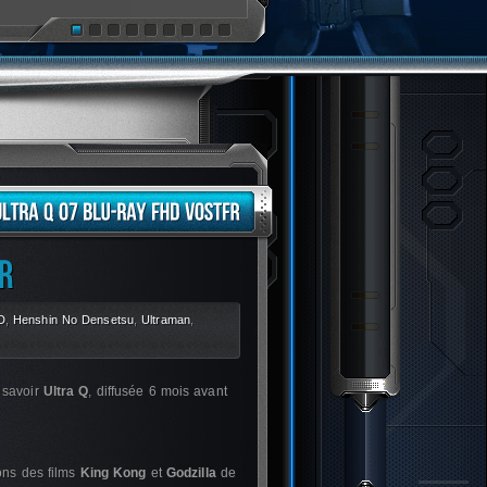
D
,
Henshin No Densetsu
,
Ultraman
,
à savoir
Ultra Q
, diffusée 6 mois avant
ions des films
King Kong
et
Godzilla
de