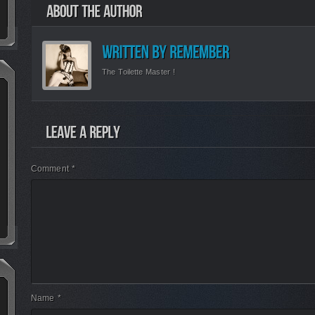
The Toilette Master !
Comment *
Name *