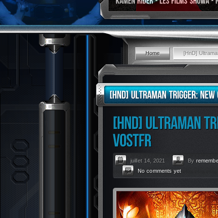
Home
[HnD] Ultrama
juillet 14, 2021
By
remembe
No comments yet