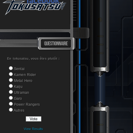
En tokusatsu, vous êtes plutôt :
Sentai
Kamen Rider
Metal Hero
Kaiju
Ultraman
Garo
Power Rangers
Autres
View Results