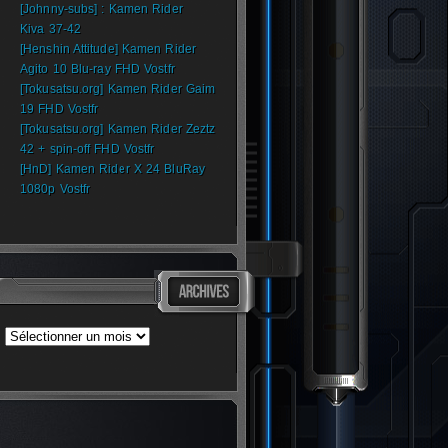
[Johnny-subs] : Kamen Rider
Kiva 37-42
[Henshin Attitude] Kamen Rider
Agito 10 Blu-ray FHD Vostfr
[Tokusatsu.org] Kamen Rider Gaim
19 FHD Vostfr
[Tokusatsu.org] Kamen Rider Zeztz
42 + spin-off FHD Vostfr
[HnD] Kamen Rider X 24 BluRay
1080p Vostfr
Archives