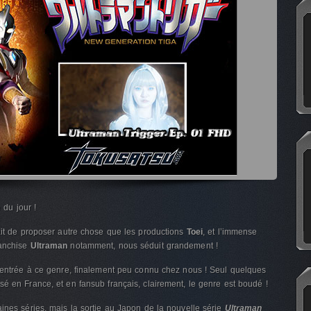
e du jour !
fait de proposer autre chose que les productions
Toei
, et l’immense
ranchise
Ultraman
notamment, nous séduit grandement !
d’entrée à ce genre, finalement peu connu chez nous ! Seul quelques
usé en France, et en fansub français, clairement, le genre est boudé !
ines séries, mais la sortie au Japon de la nouvelle série
Ultraman