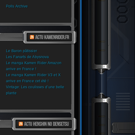
Polls Archive
Le Baron pâtissier
Les Fanarts de Abysnova
Le manga Kamen Rider Amazon
arrive en France !
Le manga Kamen Rider V3 et X
arrive en France cet été !
Vintage: Les coulisses d’une belle
plante