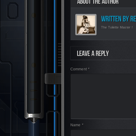
The Toilette Master !
Comment *
Name *