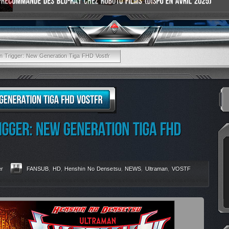
n Trigger: New Generation Tiga FHD Vostfr
r
FANSUB
,
HD
,
Henshin No Densetsu
,
NEWS
,
Ultraman
,
VOSTF