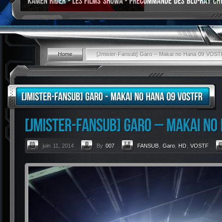
Home
[Jmister-Fansub] Garo – Makai no Hana 09 VOS
juin 11, 2014
By
007
FANSUB
,
Garo
,
HD
,
VOSTF