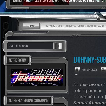
Home
[Johnny-subs] : Bakuryuu Sentai Abaranger 11-15
juin 10, 2023
yet
Hi, minna-san !
l’été approche…
la bannière de
Sentai Abaran