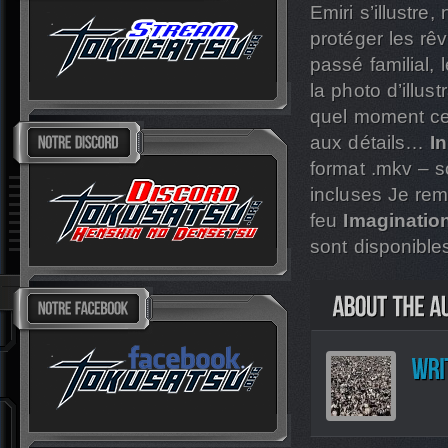
Emiri s’illustr
protéger les rê
passé familial, 
la photo d’illus
quel moment ce 
aux détails…
I
format .mkv – s
incluses Je re
feu
Imaginatio
sont disponible