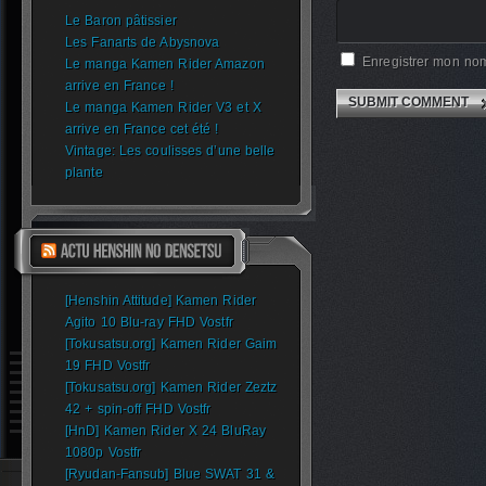
Le Baron pâtissier
Les Fanarts de Abysnova
Enregistrer mon nom
Le manga Kamen Rider Amazon
arrive en France !
Le manga Kamen Rider V3 et X
arrive en France cet été !
Vintage: Les coulisses d’une belle
plante
[Henshin Attitude] Kamen Rider
Agito 10 Blu-ray FHD Vostfr
[Tokusatsu.org] Kamen Rider Gaim
19 FHD Vostfr
[Tokusatsu.org] Kamen Rider Zeztz
42 + spin-off FHD Vostfr
[HnD] Kamen Rider X 24 BluRay
1080p Vostfr
[Ryudan-Fansub] Blue SWAT 31 &