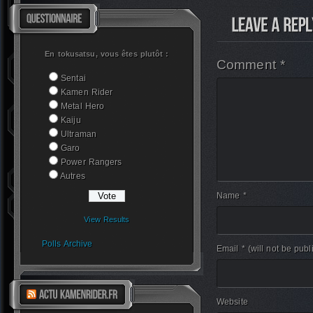
En tokusatsu, vous êtes plutôt :
Comment *
Sentai
Kamen Rider
Metal Hero
Kaiju
Ultraman
Garo
Power Rangers
Autres
Name *
View Results
Polls Archive
Email *
(will not be publ
Website