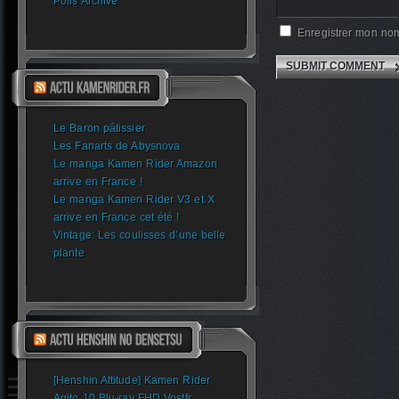
Polls Archive
Enregistrer mon nom
Le Baron pâtissier
Les Fanarts de Abysnova
Le manga Kamen Rider Amazon
arrive en France !
Le manga Kamen Rider V3 et X
arrive en France cet été !
Vintage: Les coulisses d’une belle
plante
[Henshin Attitude] Kamen Rider
Agito 10 Blu-ray FHD Vostfr