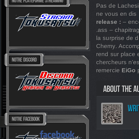
Pas de Lachesi
ne vous en dis 
release :
– enco
.ass – chapitra
la surprise de 
Chemy. Accomp
rend sur place 
chercheurs n’es
remercie
EiGo
p