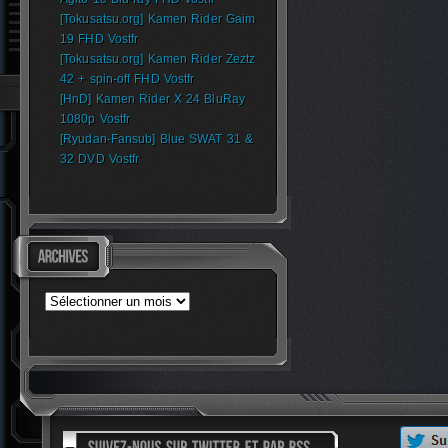
[Tokusatsu.org] Kamen Rider Gaim
19 FHD Vostfr
[Tokusatsu.org] Kamen Rider Zeztz
42 + spin-off FHD Vostfr
[HnD] Kamen Rider X 24 BluRay
1080p Vostfr
[Ryudan-Fansub] Blue SWAT 31 &
32 DVD Vostfr
Archives