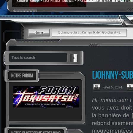
Home
[Johnny-subs] : Kamen Rider Gotchard 42
juillet 5, 2024
Hi, minna-san !
vous avez droi
la bannière de
rebondissements
mouvementées qu