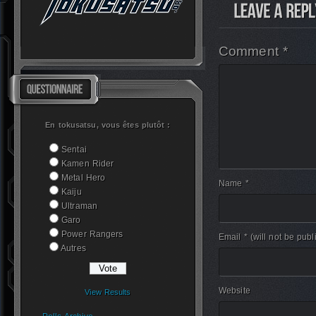
Comment *
En tokusatsu, vous êtes plutôt :
Sentai
Kamen Rider
Metal Hero
Name *
Kaiju
Ultraman
Garo
Power Rangers
Email *
(will not be publ
Autres
Website
View Results