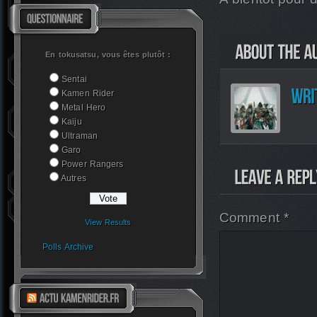
En tokusatsu, vous êtes plutôt :
Sentai
Kamen Rider
Metal Hero
Kaiju
Ultraman
Garo
Power Rangers
Autres
Comment *
View Results
Polls Archive