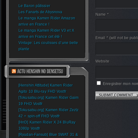
Le Baron pâtissier
Les Fanarts de Abysnova
Name *
Le manga Kamen Rider Amazon
arrive en France !
Le manga Kamen Rider V3 et X
arrive en France cet été !
Email *
(will not be publ
Vintage: Les coulisses d’une belle
plante
Website
Enregistrer mon nom
[Henshin Attitude] Kamen Rider
Agito 10 Blu-ray FHD Vostfr
[Tokusatsu.org] Kamen Rider Gaim
19 FHD Vostfr
[Tokusatsu.org] Kamen Rider Zeztz
42 + spin-off FHD Vostfr
[HnD] Kamen Rider X 24 BluRay
1080p Vostfr
[Ryudan-Fansub] Blue SWAT 31 &