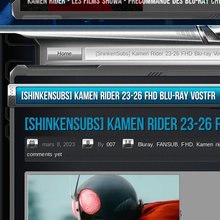
Home
[ShinkenSubs] Kamen Rider 23-26 FHD Blu-ray Vos
mars 8, 2023
By
007
Bluray
,
FANSUB
,
FHD
,
Kamen ri
comments yet