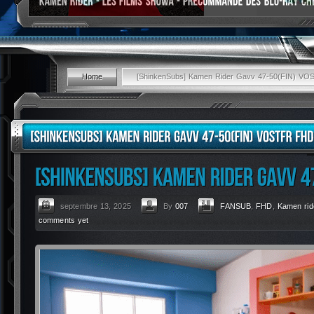
Home
[ShinkenSubs] Kamen Rider Gavv 47-50(FIN) V
septembre 13, 2025
By
007
FANSUB
,
FHD
,
Kamen rid
comments yet