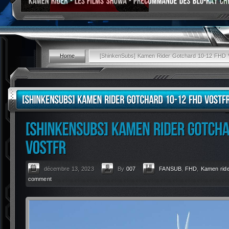
Home
[ShinkenSubs] Kamen Rider Gotchard 10-12 FHD V
décembre 13, 2023
By
007
FANSUB
,
FHD
,
Kamen ride
comment