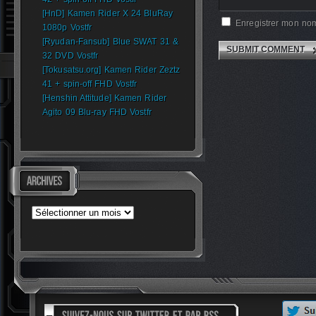
[HnD] Kamen Rider X 24 BluRay
Enregistrer mon nom
1080p Vostfr
[Ryudan-Fansub] Blue SWAT 31 &
32 DVD Vostfr
[Tokusatsu.org] Kamen Rider Zeztz
41 + spin-off FHD Vostfr
[Henshin Attitude] Kamen Rider
Agito 09 Blu-ray FHD Vostfr
Archives