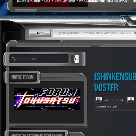
Home
[ShinkenSubs] Kamen Rider Gotchard 31 & 32 FHD
mai 9, 2024
comments yet