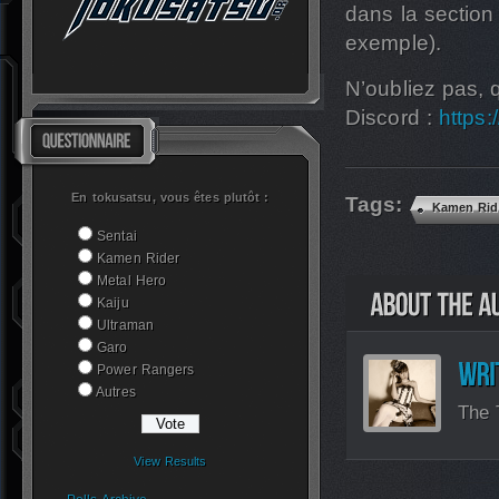
dans la sectio
exemple).
N’oubliez pas, 
Discord :
https
En tokusatsu, vous êtes plutôt :
Tags:
Kamen Rid
Sentai
Kamen Rider
Metal Hero
Kaiju
Ultraman
Garo
Power Rangers
Autres
The 
View Results