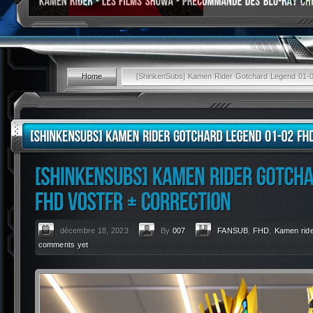
Home
[ShinkenSubs] Kamen Rider Gotchard Legend 01-02
décembre 18, 2023
By
007
FANSUB
,
FHD
,
Kamen ride
comments yet