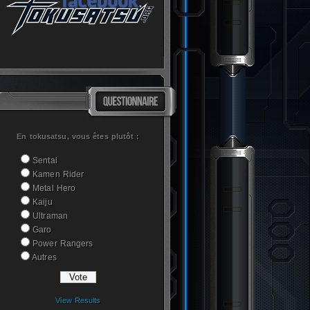
En tokusatsu, vous êtes plutôt :
Sentai
Kamen Rider
Metal Hero
Kaiju
Ultraman
Garo
Power Rangers
Autres
View Results