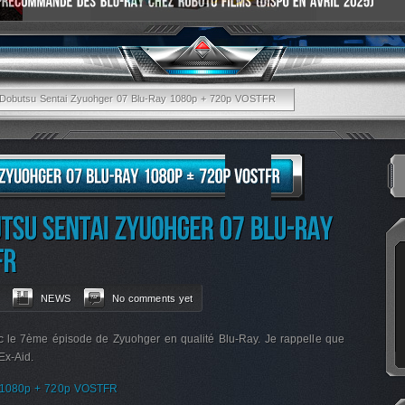
]Dobutsu Sentai Zyuohger 07 Blu-Ray 1080p + 720p VOSTFR
NEWS
No comments yet
 le 7ème épisode de Zyuohger en qualité Blu-Ray. Je rappelle que
Ex-Aid.
y 1080p + 720p VOSTFR