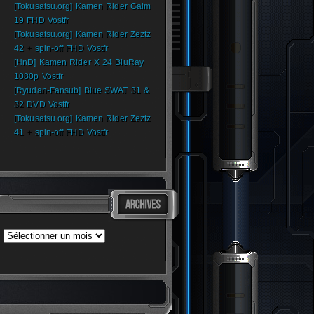
[Tokusatsu.org] Kamen Rider Gaim
19 FHD Vostfr
[Tokusatsu.org] Kamen Rider Zeztz
42 + spin-off FHD Vostfr
[HnD] Kamen Rider X 24 BluRay
1080p Vostfr
[Ryudan-Fansub] Blue SWAT 31 &
32 DVD Vostfr
[Tokusatsu.org] Kamen Rider Zeztz
41 + spin-off FHD Vostfr
Archives