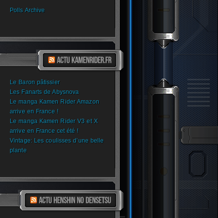
Polls Archive
Le Baron pâtissier
Les Fanarts de Abysnova
Le manga Kamen Rider Amazon
arrive en France !
Le manga Kamen Rider V3 et X
arrive en France cet été !
Vintage: Les coulisses d’une belle
plante