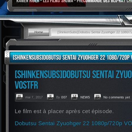
Home
[ShinkenSubs]Dobutsu Sentai Zyuohger 22 1080
mai 7, 2017
By
007
NEWS
No comments yet
Le film est à placer après cet épisode.
Dobutsu Sentai Zyuohger 22 1080p/720p 