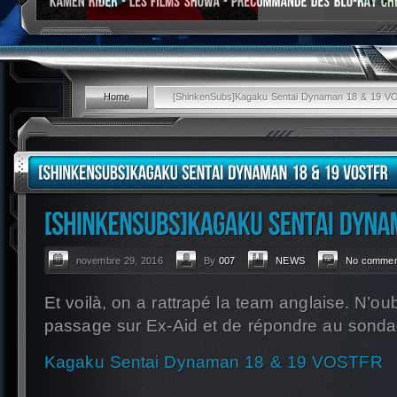
Home
[ShinkenSubs]Kagaku Sentai Dynaman 18 & 19 
novembre 29, 2016
By
007
NEWS
No commen
Et voilà, on a rattrapé la team anglaise. N’oub
passage sur Ex-Aid et de répondre au sonda
Kagaku Sentai Dynaman 18 & 19 VOSTFR