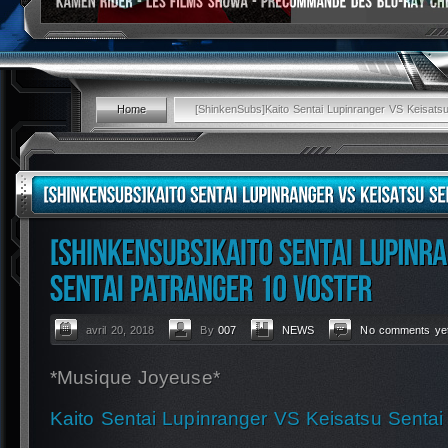
Home
[ShinkenSubs]Kaito Sentai Lupinranger VS Keisat
avril 20, 2018
By
007
NEWS
No comments ye
*Musique Joyeuse*
Kaito Sentai Lupinranger VS Keisatsu Sent