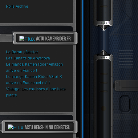
Polls Archive
Le Baron pâtissier
Les Fanarts de Abysnova
Le manga Kamen Rider Amazon
arrive en France !
Le manga Kamen Rider V3 et X
arrive en France cet été !
Vintage: Les coulisses d’une belle
plante