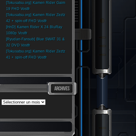
[Tokusatsu.org] Kamen Rider Gaim
19 FHD Vostfr
[Tokusatsu.org] Kamen Rider Zeztz
42 + spin-off FHD Vostfr
[HnD] Kamen Rider X 24 BluRay
1080p Vostfr
[Ryudan-Fansub] Blue SWAT 31 &
32 DVD Vostfr
[Tokusatsu.org] Kamen Rider Zeztz
41 + spin-off FHD Vostfr
Archives