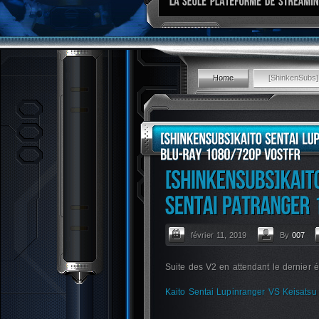
Home
[ShinkenSubs]
février 11, 2019
By
007
Suite des V2 en attendant le dernier 
Kaito Sentai Lupinranger VS Keisats