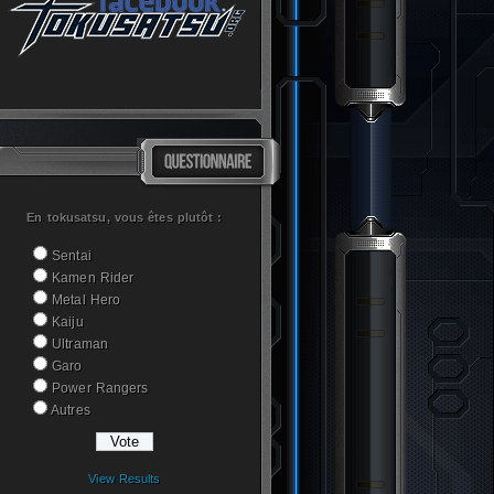
En tokusatsu, vous êtes plutôt :
Sentai
Kamen Rider
Metal Hero
Kaiju
Ultraman
Garo
Power Rangers
Autres
View Results