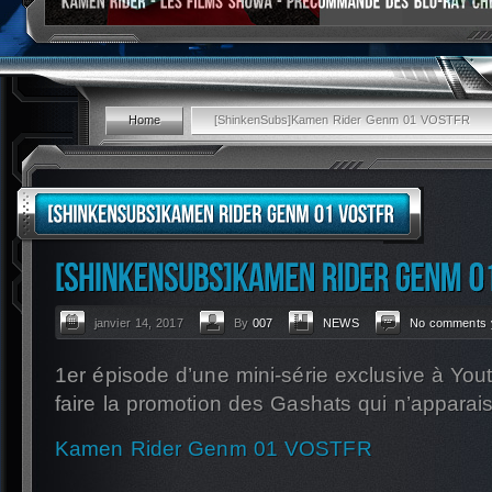
Home
[ShinkenSubs]Kamen Rider Genm 01 VOSTFR
janvier 14, 2017
By
007
NEWS
No comments 
1er épisode d’une mini-série exclusive à You
faire la promotion des Gashats qui n’apparais
Kamen Rider Genm 01 VOSTFR