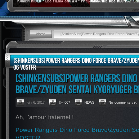
Home
[ShinkenSubs]Power Rangers Dino Force Brave/Z
juin 6, 2017
By
007
NEWS
No comments yet
Ah, l’amour fraternel !
Power Rangers Dino Force Brave/Zyuden Se
VOSTFR