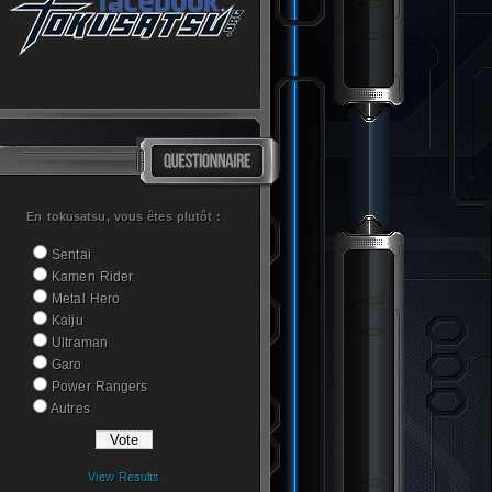
En tokusatsu, vous êtes plutôt :
Sentai
Kamen Rider
Metal Hero
Kaiju
Ultraman
Garo
Power Rangers
Autres
View Results