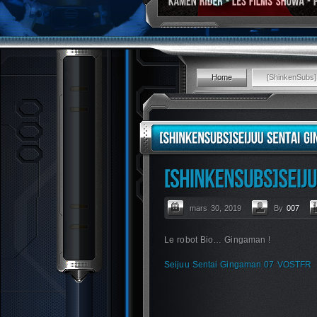
Home
[ShinkenSubs
mars 30, 2019
By
007
Le robot Bio… Gingaman !
Seijuu Sentai Gingaman 07 VOSTFR