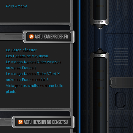
Polls Archive
Le Baron pâtissier
Les Fanarts de Abysnova
Le manga Kamen Rider Amazon
arrive en France !
Le manga Kamen Rider V3 et X
arrive en France cet été !
Vintage: Les coulisses d’une belle
plante