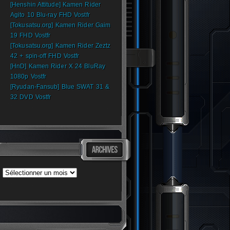
[Henshin Attitude] Kamen Rider
Agito 10 Blu-ray FHD Vostfr
[Tokusatsu.org] Kamen Rider Gaim
19 FHD Vostfr
[Tokusatsu.org] Kamen Rider Zeztz
42 + spin-off FHD Vostfr
[HnD] Kamen Rider X 24 BluRay
1080p Vostfr
[Ryudan-Fansub] Blue SWAT 31 &
32 DVD Vostfr
Archives