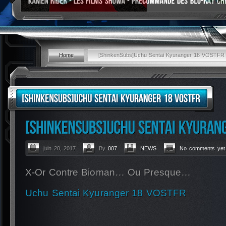
Home
[ShinkenSubs]Uchu Sentai Kyuranger 18 VOSTFR
juin 20, 2017
By
007
NEWS
No comments yet
X-Or Contre Bioman… Ou Presque…
Uchu Sentai Kyuranger 18 VOSTFR