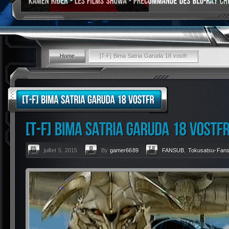
Home
[T-F] Bima Satria Garuda 18 vostfr
juillet 5, 2015
By
gamer6689
FANSUB
,
Tokusatsu-Fan