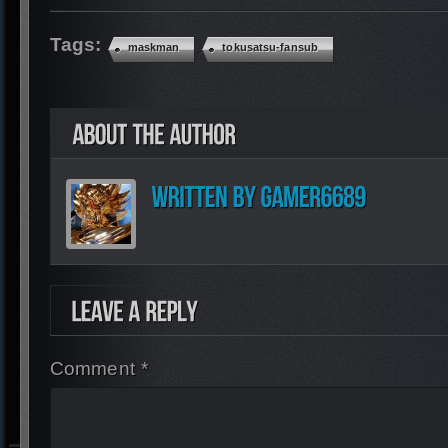
Tags:
maskman
tokusatsu-fansub
Comment *