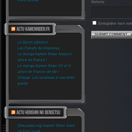
Polls Archive
Website
Enregistrer mon nom
Le Baron pâtissier
Les Fanarts de Abysnova
Le manga Kamen Rider Amazon
arrive en France !
Le manga Kamen Rider V3 et X
arrive en France cet été !
Vintage: Les coulisses d’une belle
plante
[Tokusatsu.org] Kamen Rider Gaim
19 FHD Vostfr