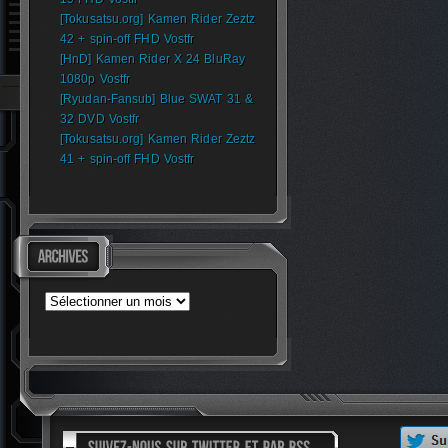
[Tokusatsu.org] Kamen Rider Zeztz
42 + spin-off FHD Vostfr
[HnD] Kamen Rider X 24 BluRay
1080p Vostfr
[Ryudan-Fansub] Blue SWAT 31 &
32 DVD Vostfr
[Tokusatsu.org] Kamen Rider Zeztz
41 + spin-off FHD Vostfr
Archives