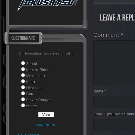
Comment *
En tokusatsu, vous êtes plutôt :
Sentai
Kamen Rider
Metal Hero
Kaiju
Ultraman
Name *
Garo
Power Rangers
Autres
Email *
(will not be publ
View Results