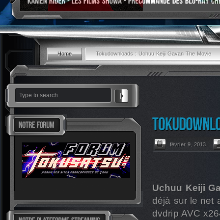
Home
Tokudownloads : Uchuu Keiji Gavan The Movie
février 9, 2013
Uchuu Keiji G
déjà sur le net
dvdrip AVC x264