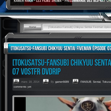
Home
[Tokusatsu-Fansub] Chikyuu Sentai Fiveman ép
mars 18, 2014
By
gamer6689
FANSUB
,
Sentai
,
Tokus
comments yet