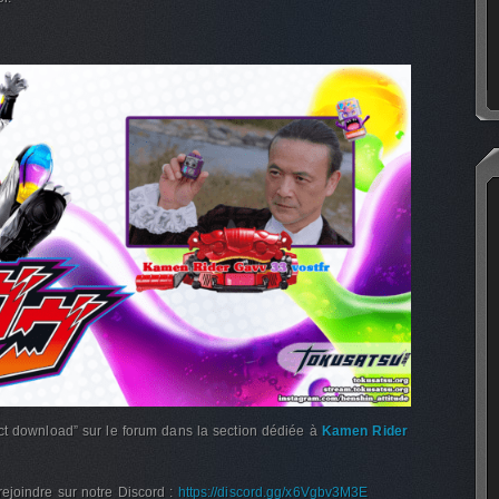
ct download” sur le forum dans la section dédiée à
Kamen Rider
ejoindre sur notre Discord :
https://discord.gg/x6Vgbv3M3E