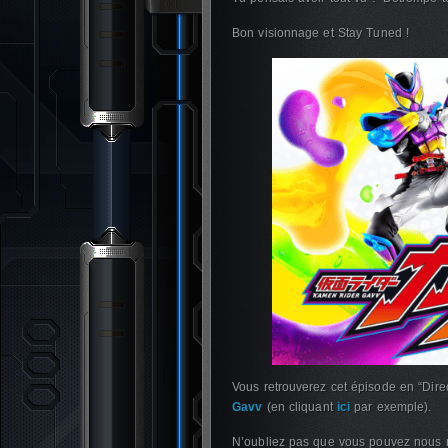
Bon visionnage et Stay Tuned !
Vous retrouverez cet épisode en “Dire
Gavv
(en cliquant
ici
par exemple).
N’oubliez pas que vous pouvez nous r