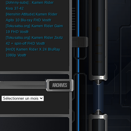
[Johnny-subs] : Kamen Rider
Kiva 37-42
[Henshin Attitude] Kamen Rider
Agito 10 Blu-ray FHD Vostfr
[Tokusatsu.org] Kamen Rider Gaim
19 FHD Vostfr
[Tokusatsu.org] Kamen Rider Zeztz
42 + spin-off FHD Vostfr
[HnD] Kamen Rider X 24 BluRay
1080p Vostfr
Archives