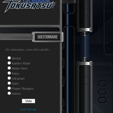
En tokusatsu, vous êtes plutôt :
Sentai
Kamen Rider
Metal Hero
Kaiju
Ultraman
Garo
Power Rangers
Autres
View Results